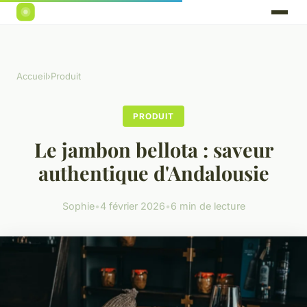
Accueil
›
Produit
PRODUIT
Le jambon bellota : saveur
authentique d'Andalousie
Sophie
•
4 février 2026
•
6 min de lecture