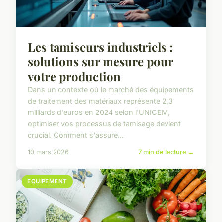
Les tamiseurs industriels :
solutions sur mesure pour
votre production
Dans un contexte où le marché des équipements
de traitement des matériaux représente 2,3
milliards d'euros en 2024 selon l'UNICEM,
optimiser vos processus de tamisage devient
crucial. Comment s'assure...
10 mars 2026
7 min de lecture →
EQUIPEMENT