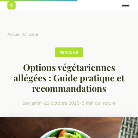
Accueil
›
Minceur
MINCEUR
Options végétariennes
allégées : Guide pratique et
recommandations
Benjamin
•
22 octobre 2025
•
5 min de lecture